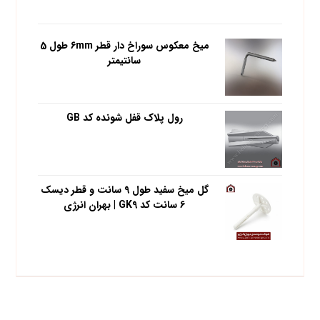
محبوب ترین محصولات
میخ معکوس سوراخ دار قطر 6mm طول 5
سانتیمتر
رول پلاک قفل شونده کد GB
گل میخ سفید طول 9 سانت و قطر دیسک
6 سانت کد GK9 | بهران انرژی