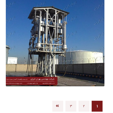
۳
۲
۱