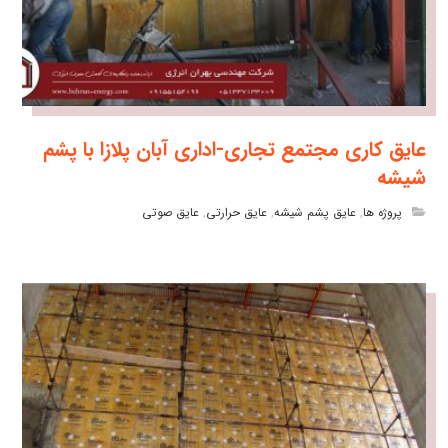
عایق کاری مجتمع تجاری-اداری آبان پلازا با پشم
شیشه
پروژه ها
,
عایق پشم شیشه
,
عایق حرارتی
,
عایق صوتی