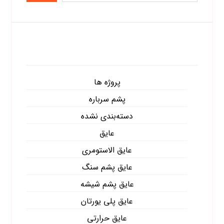
دسته‌ها
پروژه ها
پشم سرباره
دسته‌بندی نشده
عایق
عایق الاستومری
عایق پشم سنگ
عایق پشم شیشه
عایق پلی یورتان
عایق حرارتی