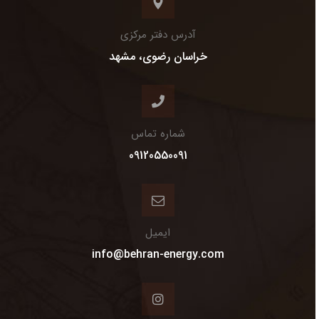
آدرس دفتر مرکزی
خراسان رضوی، مشهد
شماره تماس
09120550091
ایمیل
info@behran-energy.com