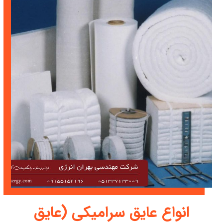
انواع عایق سرامیکی (عایق