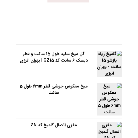
محبوب ترین محصولات
گل میخ سفید طول 15 سانت و قطر
دیسک 6 سانت کد GZ15 | بهران انرژی
میخ معکوس جوشی قطر 6mm طول 5
سانت
مغزی اتصال گلمیخ کد ZN