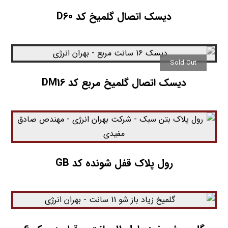
دیسک اتصال گلمیخ کد D60
Sold Out
دیسک اتصال گلمیخ مربع کد DM16
رول پلاک قفل شونده کد GB