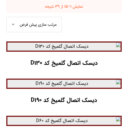
نمایش 1–15 از 39 نتیجه
دیسک اتصال گلمیخ کد D130
دیسک اتصال گلمیخ کد D190