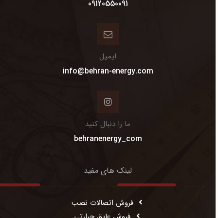
09120550091
ایمیل
info@behran-energy.com
ما را دنبال کنید
behranenergy_com
لینک های مفید
فروش اتصالات نصب
فروش عایق حرارتی