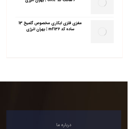
6 سانت کد GK12 | بهران انرژی
مغزي فلزي ابکاري مخصوص گلمیخ 13
ساده کد mf136 | بهران انرژی
درباره ما