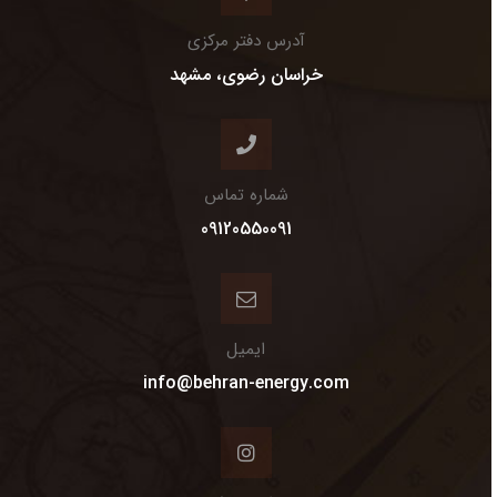
آدرس دفتر مرکزی
خراسان رضوی، مشهد
شماره تماس
09120550091
ایمیل
info@behran-energy.com