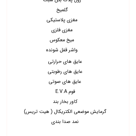
گلمیخ
مغزی پلاستیکی
مغزی فلزی
میخ معکوس
واشر قفل شونده
عایق های حرارتی
عایق های رطوبتی
عایق های صوتی
فوم E.V.A
کاور بخار بند
گرمایش موضعی الکتریکال ( هیت تریس)
نمد صدا بندی