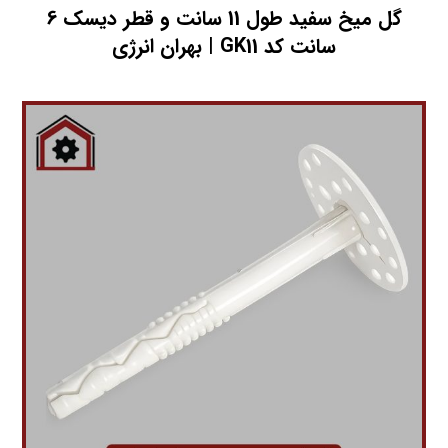
گل میخ سفید طول 11 سانت و قطر دیسک 6
سانت کد GK11 | بهران انرژی