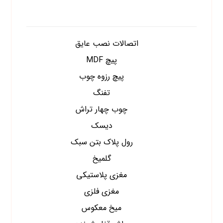
دسته های محصولات
اتصالات نصب عایق
پیچ MDF
پیچ رزوه چوب
تفنگ
چوب چهار تراش
دیسک
رول پلاک بتن سبک
گلمیخ
مغزی پلاستیکی
مغزی فلزی
میخ معکوس