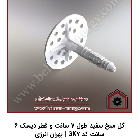
گل میخ سفید طول 7 سانت و قطر دیسک 6
سانت کد GK7 | بهران انرژی