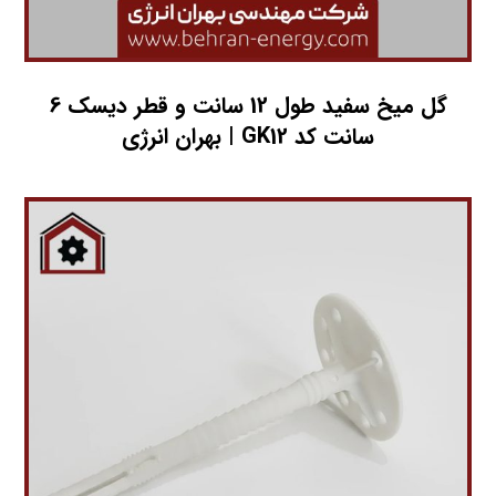
گل میخ سفید طول 12 سانت و قطر دیسک 6
سانت کد GK12 | بهران انرژی