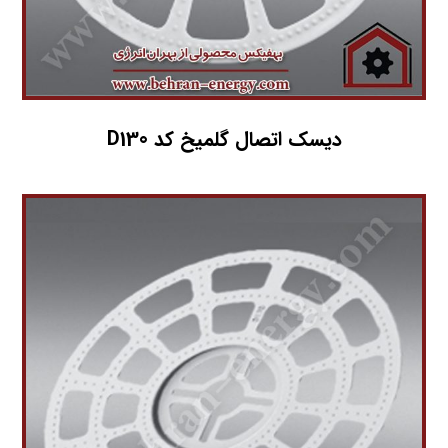
دیسک اتصال گلمیخ کد D130