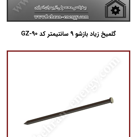
گلمیخ زیاد بازشو 9 سانتیمتر کد GZ-90