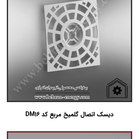
دیسک اتصال گلمیخ مربع کد DM16