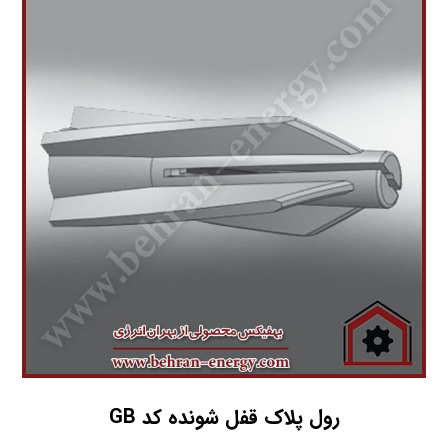
رول پلاک قفل شونده کد GB