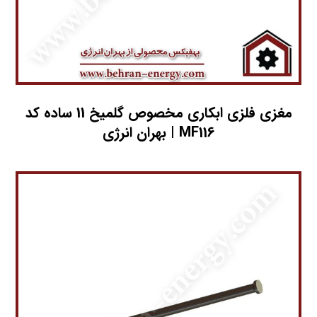
مغزي فلزي ابکاري مخصوص گلمیخ 11 ساده کد
MF116 | بهران انرژی