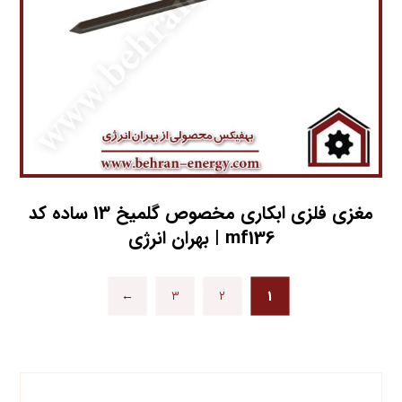
مغزي فلزي ابکاري مخصوص گلمیخ 13 ساده کد
mf136 | بهران انرژی
←
۳
۲
۱