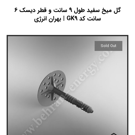
گل میخ سفید طول 9 سانت و قطر دیسک 6
سانت کد GK9 | بهران انرژی
Sold Out