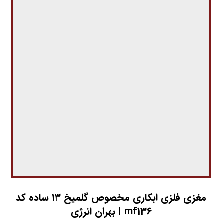
مغزي فلزي ابکاري مخصوص گلمیخ 13 ساده کد
mf136 | بهران انرژی