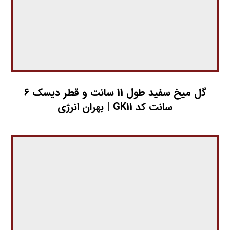
گل میخ سفید طول 11 سانت و قطر دیسک 6
سانت کد GK11 | بهران انرژی