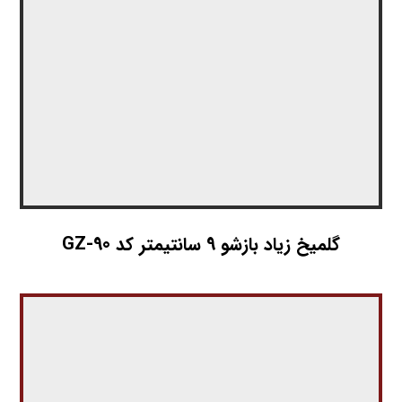
گلمیخ زیاد بازشو 9 سانتیمتر کد GZ-90