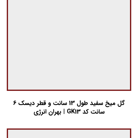
گل میخ سفید طول 13 سانت و قطر دیسک 6
سانت کد GK13 | بهران انرژی