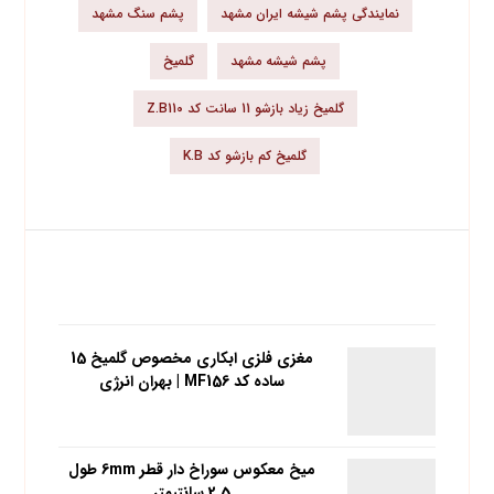
نمایندگی پشم شیشه ایران مشهد
پشم سنگ مشهد
پشم شیشه مشهد
گلمیخ
گلمیخ زیاد بازشو 11 سانت کد Z.B110
گلمیخ کم بازشو کد K.B
محبوب ترین محصولات
مغزي فلزي ابکاري مخصوص گلمیخ 15
ساده کد MF156 | بهران انرژی
میخ معکوس سوراخ دار قطر 6mm طول
2.5 سانتیمتر