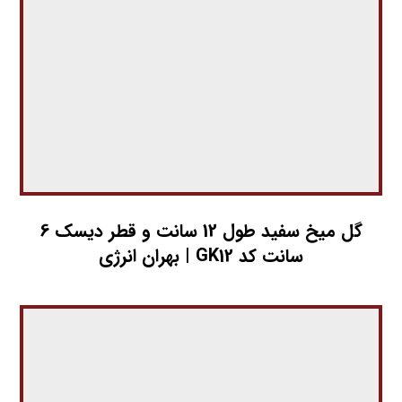
گل میخ سفید طول 12 سانت و قطر دیسک 6
سانت کد GK12 | بهران انرژی