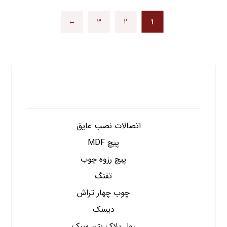
←
۳
۲
۱
دسته های محصولات
اتصالات نصب عایق
پیچ MDF
پیچ رزوه چوب
تفنگ
چوب چهار تراش
دیسک
رول پلاک بتن سبک