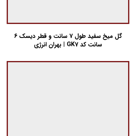
گل میخ سفید طول 7 سانت و قطر دیسک 6
سانت کد GK7 | بهران انرژی