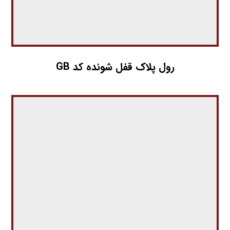
رول پلاک قفل شونده کد GB