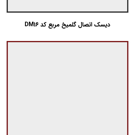
دیسک اتصال گلمیخ مربع کد DM16