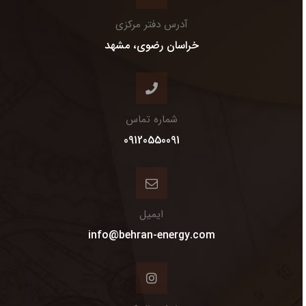
آدرس دفتر مرکزی
خراسان رضوی، مشهد
شماره تماس
09120550091
ایمیل
info@behran-energy.com