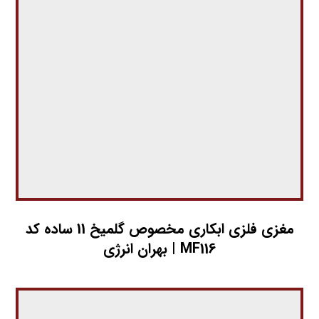
مغزي فلزي ابکاري مخصوص گلمیخ 11 ساده کد
MF116 | بهران انرژی