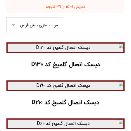
نمایش 1–15 از 39 نتیجه
دیسک اتصال گلمیخ کد D130
دیسک اتصال گلمیخ کد D190