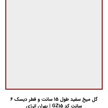
گل میخ سفید طول 15 سانت و قطر دیسک 6
سانت کد GZ15 | بهران انرژی