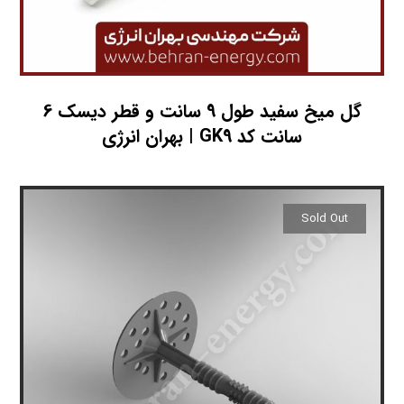
گل میخ سفید طول 9 سانت و قطر دیسک 6
سانت کد GK9 | بهران انرژی
Sold Out