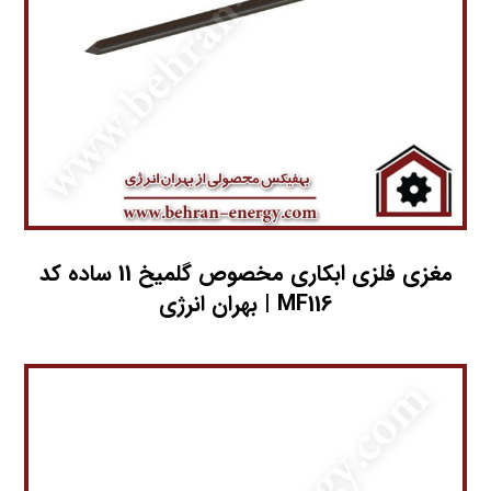
مغزي فلزي ابکاري مخصوص گلمیخ 11 ساده کد
MF116 | بهران انرژی