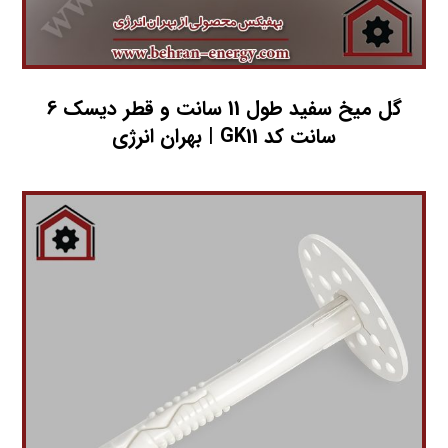
گل میخ سفید طول 11 سانت و قطر دیسک 6
سانت کد GK11 | بهران انرژی