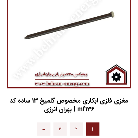
مغزي فلزي ابکاري مخصوص گلمیخ 13 ساده کد
mf136 | بهران انرژی
←
۳
۲
۱