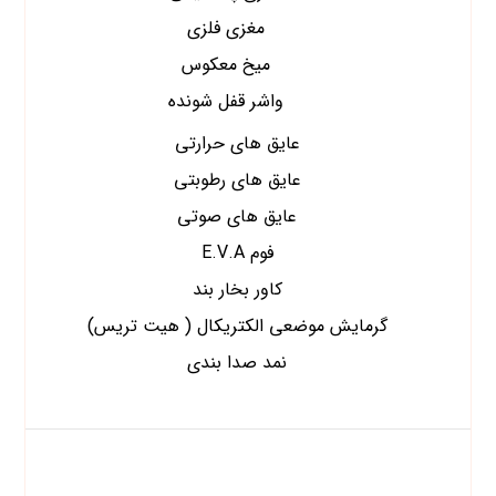
مغزی فلزی
میخ معکوس
واشر قفل شونده
عایق های حرارتی
عایق های رطوبتی
عایق های صوتی
فوم E.V.A
کاور بخار بند
گرمایش موضعی الکتریکال ( هیت تریس)
نمد صدا بندی
برچسب محصولات