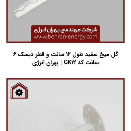
گل میخ سفید طول 12 سانت و قطر دیسک 6
سانت کد GK12 | بهران انرژی