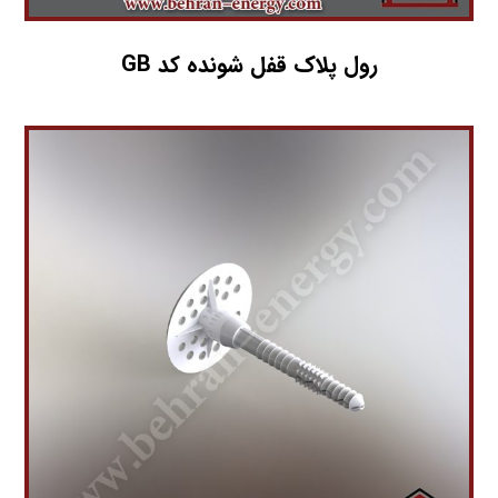
رول پلاک قفل شونده کد GB