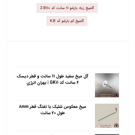
گلمیخ زیاد بازشو 11 سانت کد Z.B110
گلمیخ کم بازشو کد K.B
محبوب ترین محصولات
گل میخ سفید طول 11 سانت و قطر دیسک
6 سانت کد GK11 | بهران انرژی
میخ معکوس شلیک با تفنگ قطر 8mm
طول 20 سانت