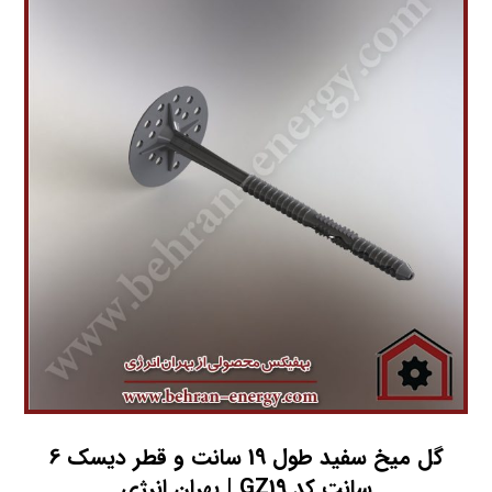
گل میخ سفید طول 19 سانت و قطر دیسک 6
سانت کد GZ19 | بهران انرژی