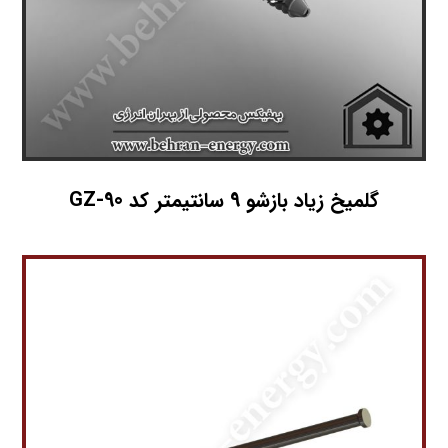
گلمیخ زیاد بازشو 9 سانتیمتر کد GZ-90