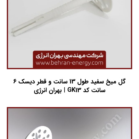
گل میخ سفید طول 13 سانت و قطر دیسک 6
سانت کد GK13 | بهران انرژی