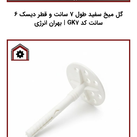
گل میخ سفید طول 7 سانت و قطر دیسک 6
سانت کد GK7 | بهران انرژی