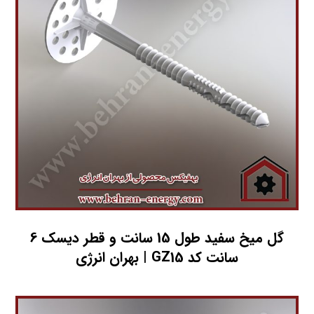
گل میخ سفید طول 15 سانت و قطر دیسک 6
سانت کد GZ15 | بهران انرژی