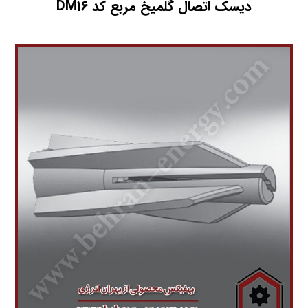
دیسک اتصال گلمیخ مربع کد DM16