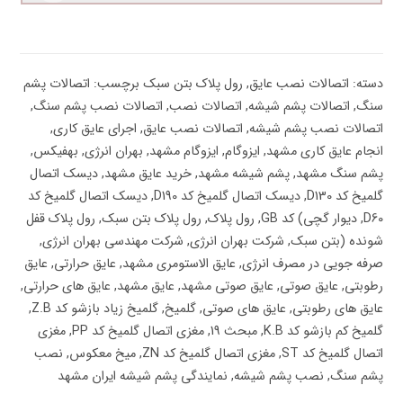
🔍
دسته:
اتصالات نصب عایق
,
رول پلاک بتن سبک
برچسب:
اتصالات پشم
سنگ
,
اتصالات پشم شیشه
,
اتصالات نصب
,
اتصالات نصب پشم سنگ
,
اتصالات نصب پشم شیشه
,
اتصالات نصب عایق
,
اجرای عایق کاری
,
انجام عایق کاری مشهد
,
ایزوگام
,
ایزوگام مشهد
,
بهران انرژی
,
بهفیکس
,
پشم سنگ مشهد
,
پشم شیشه مشهد
,
خرید عایق مشهد
,
دیسک اتصال
گلمیخ کد D130
,
دیسک اتصال گلمیخ کد D190
,
دیسک اتصال گلمیخ کد
D60
,
دیوار گچی) کد GB
,
رول پلاک
,
رول پلاک بتن سبک
,
رول پلاک قفل
شونده (بتن سبک
,
شرکت بهران انرژی
,
شرکت مهندسی بهران انرژی
,
صرفه جویی در مصرف انرژی
,
عایق الاستومری مشهد
,
عایق حرارتی
,
عایق
رطوبتی
,
عایق صوتی
,
عایق صوتی مشهد
,
عایق مشهد
,
عایق های حرارتی
,
عایق های رطوبتی
,
عایق های صوتی
,
گلمیخ
,
گلمیخ زیاد بازشو کد Z.B
,
گلمیخ کم بازشو کد K.B
,
مبحث 19
,
مغزی اتصال گلمیخ کد PP
,
مغزی
اتصال گلمیخ کد ST
,
مغزی اتصال گلمیخ کد ZN
,
میخ معکوس
,
نصب
پشم سنگ
,
نصب پشم شیشه
,
نمایندگی پشم شیشه ایران مشهد