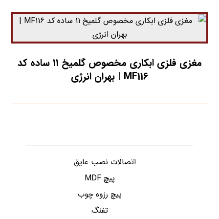
مغزي فلزي ابکاري مخصوص گلمیخ 11 ساده کد
MF116 | بهران انرژی
دسته های محصولات
اتصالات نصب عایق
پیچ MDF
پیچ رزوه چوب
تفنگ