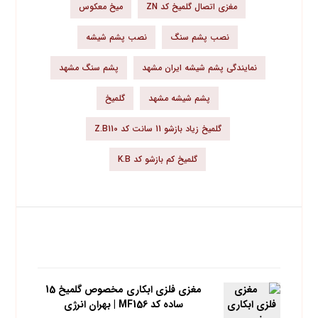
مغزی اتصال گلمیخ کد ZN
میخ معکوس
نصب پشم سنگ
نصب پشم شیشه
نمایندگی پشم شیشه ایران مشهد
پشم سنگ مشهد
پشم شیشه مشهد
گلمیخ
گلمیخ زیاد بازشو 11 سانت کد Z.B110
گلمیخ کم بازشو کد K.B
محبوب ترین محصولات
مغزي فلزي ابکاري مخصوص گلمیخ 15
ساده کد MF156 | بهران انرژی