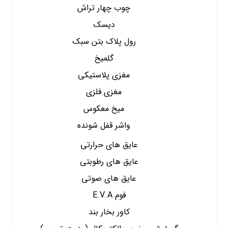
چوب چهار تراش
دیسک
رول پلاک بتن سبک
گلمیخ
مغزی پلاستیکی
مغزی فلزی
میخ معکوس
واشر قفل شونده
عایق های حرارتی
عایق های رطوبتی
عایق های صوتی
فوم E.V.A
کاور بخار بند