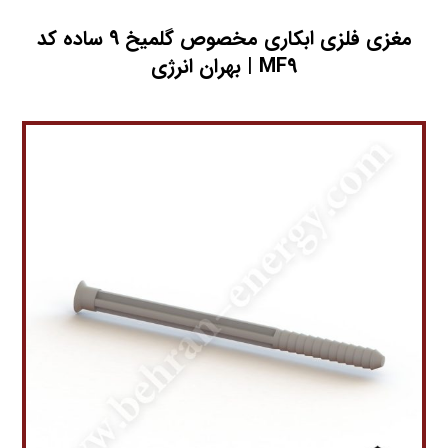
مغزي فلزي ابکاري مخصوص گلمیخ 9 ساده کد
MF9 | بهران انرژی