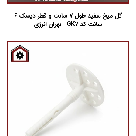
گل میخ سفید طول 7 سانت و قطر دیسک 6
سانت کد GK7 | بهران انرژی