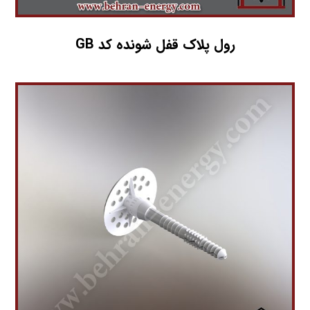
رول پلاک قفل شونده کد GB