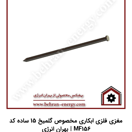
مغزي فلزي ابکاري مخصوص گلمیخ 15 ساده کد
MF156 | بهران انرژی