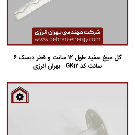
گل میخ سفید طول 12 سانت و قطر دیسک 6
سانت کد GK12 | بهران انرژی