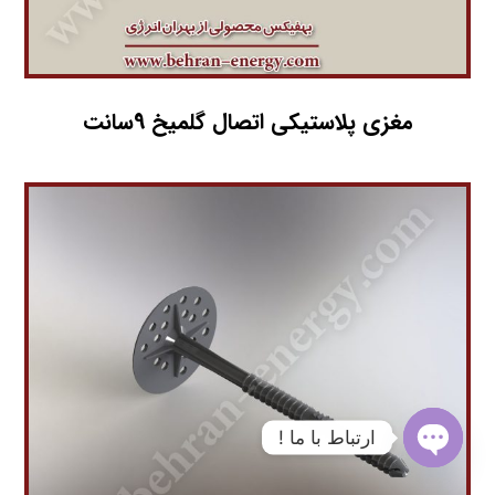
مغزی پلاستیکی اتصال گلمیخ 9سانت
ارتباط با ما !
O
p