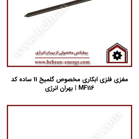
مغزي فلزي ابکاري مخصوص گلمیخ 11 ساده کد
MF116 | بهران انرژی