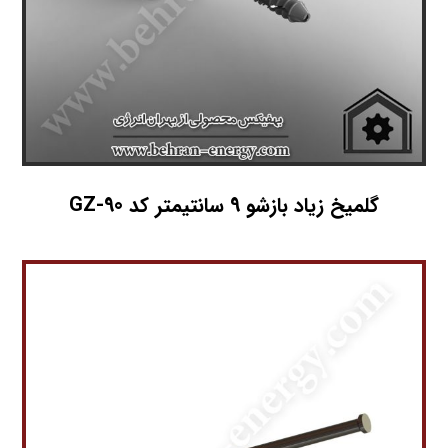
گلمیخ زیاد بازشو 9 سانتیمتر کد GZ-90