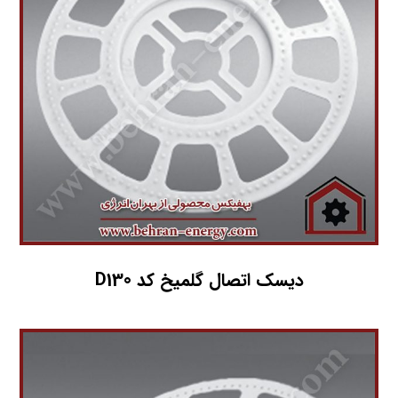
دیسک اتصال گلمیخ کد D130