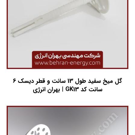
گل میخ سفید طول 13 سانت و قطر دیسک 6
سانت کد GK13 | بهران انرژی