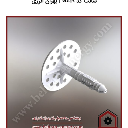
سانت کد GZ19 | بهران انرژی