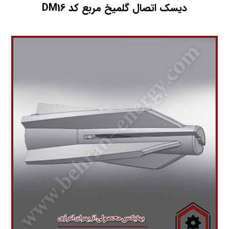
دیسک اتصال گلمیخ مربع کد DM16