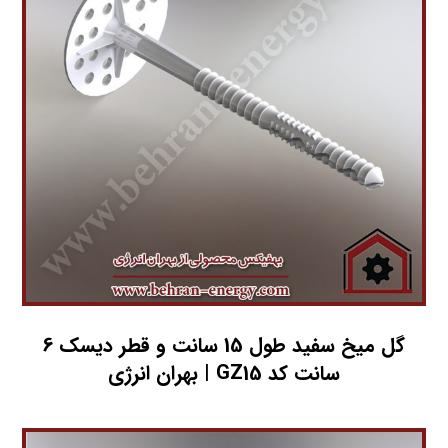
گل میخ سفید طول 15 سانت و قطر دیسک 6
سانت کد GZ15 | بهران انرژی