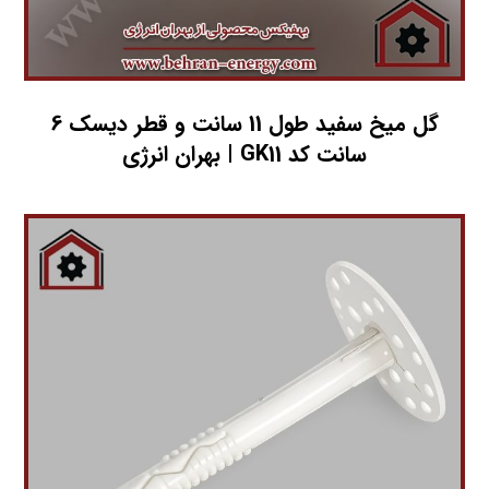
گل میخ سفید طول 11 سانت و قطر دیسک 6
سانت کد GK11 | بهران انرژی