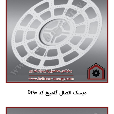
دیسک اتصال گلمیخ کد D190