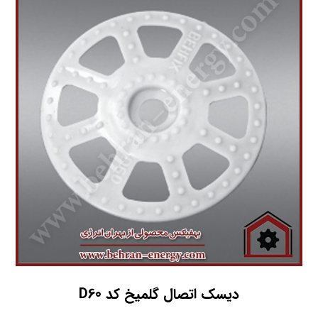
دیسک اتصال گلمیخ کد D60