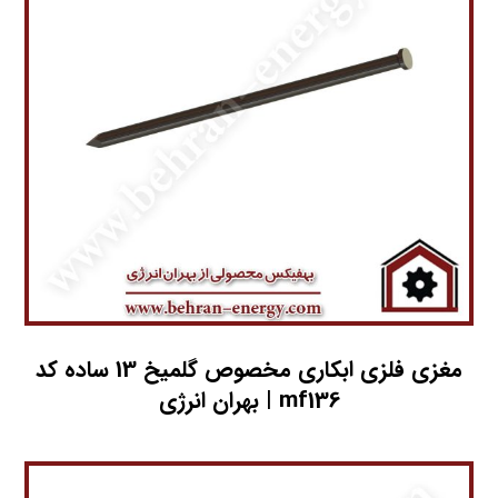
مغزي فلزي ابکاري مخصوص گلمیخ 13 ساده کد
mf136 | بهران انرژی