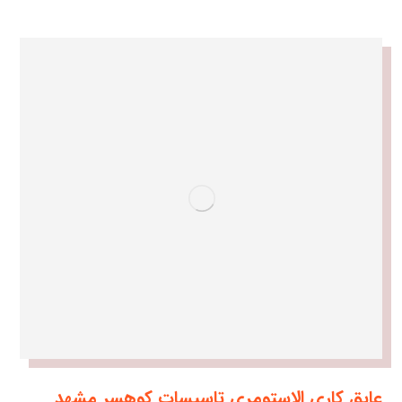
عایق کاری الاستومری تاسیسات کوهسر مشهد