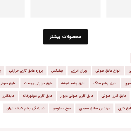
محصولات بیشتر
ی
انواع عایق صوتی
بهران انرژی
بهفیکس
پروژه عایق کاری حرارتی
پ
مری
عایق پشم سنگ
عایق پشم شیشه
عایق حرارتی چیست
عایق صوتی
عایق کاری صوتی
عایق کاری صوتی دیوار
عایق کاری موتورخانه
عایقکاری 
یق کاری
مهندس صادق مفیدی
میخ معکوس
نمایندگی پشم شیشه ایران