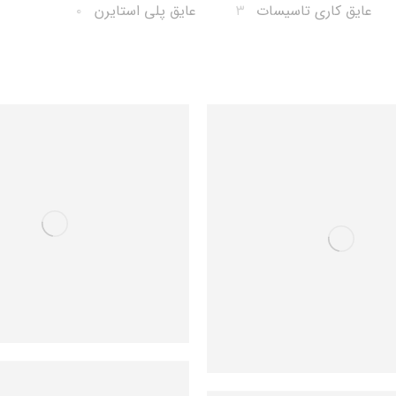
عایق کاری تاسیسات
۳
عایق پلی استایرن
۰