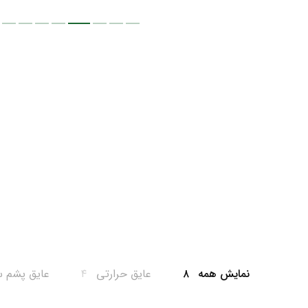
نمایش همه
۸
عایق حرارتی
۴
عایق پشم 