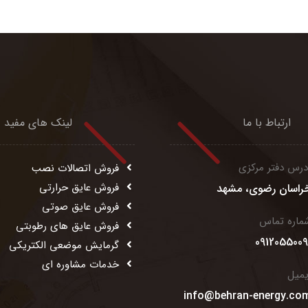
ارتباط با ما
لینک های مفید
درس دفتر مرکزی
فروش اتصالات نصب
فروش عایق حرارتی
راسان رضوی، مشهد
فروش عایق صوتی
ماره تماس
فروش عایق های رطوبتی
0912055009
گرمایش موضعی الکتریکی
خدمات مشاوره ای
یمیل
info@behran-energy.co