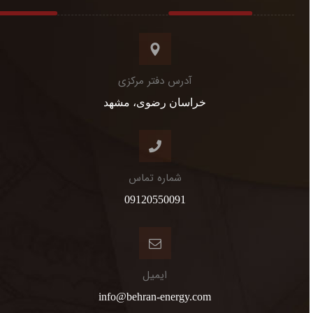
آدرس دفتر مرکزی
خراسان رضوی، مشهد
شماره تماس
09120550091
ایمیل
info@behran-energy.com