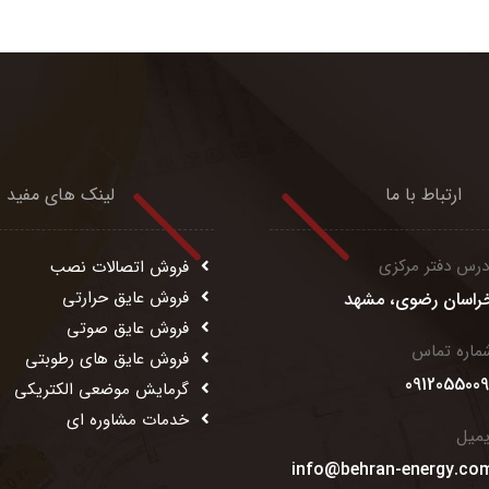
ارتباط با ما
لینک های مفید
درس دفتر مرکزی
فروش اتصالات نصب
فروش عایق حرارتی
راسان رضوی، مشهد
فروش عایق صوتی
ماره تماس
فروش عایق های رطوبتی
0912055009
گرمایش موضعی الکتریکی
خدمات مشاوره ای
یمیل
info@behran-energy.co