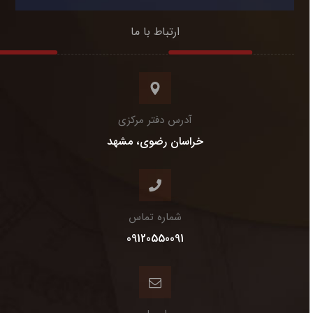
ارتباط با ما
آدرس دفتر مرکزی
خراسان رضوی، مشهد
شماره تماس
09120550091