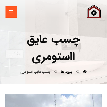
چسب عایق
ااستومری
پروژه ها
چسب عایق ااستومری