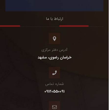
ارتباط با ما
آدرس دفتر مرکزی
خراسان رضوی، مشهد
شماره تماس
09120550091