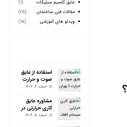
عایق کلسیم سیلیکات
(1)
مقالات فنی ساختمان
(25)
ویدئو های آموزشی
(15)
آخرین نوشته ها
استفاده از عایق
صوت و حرارت
در پروژه برند
اسفند 6, 1404
هونر | بهران
انرژی
مشاوره عایق
کاری حرارتی در
مشهد؛ کاهش
اسفند 5, 1404
هزینه گاز و برق