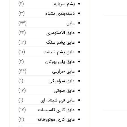
پشم سرباره
(2)
دسته‌بندی نشده
(3)
عایق
(23)
عایق الاستومری
(22)
عایق پشم سنگ
(13)
عایق پشم شیشه
(10)
عایق پلی یورتان
(2)
عایق حرارتی
(44)
عایق سرامیکی
(1)
عایق صوتی
(17)
عایق فوم شیشه ای
(1)
عایق کاری تاسیسات
(17)
عایق کاری موتورخانه
(4)