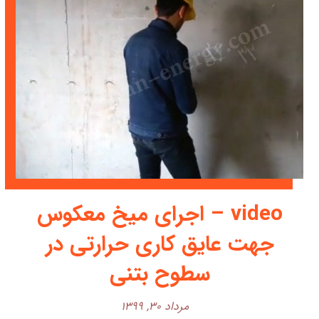
video – اجرای میخ معکوس
جهت عایق کاری حرارتی در
سطوح بتنی
مرداد ۳۰, ۱۳۹۹