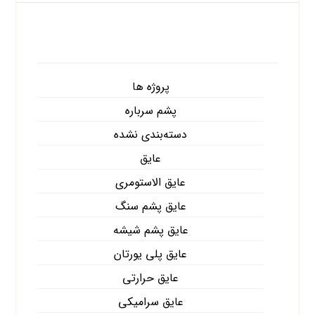
دسته‌ها
پروژه ها
پشم سرباره
دسته‌بندی نشده
عایق
عایق الاستومری
عایق پشم سنگ
عایق پشم شیشه
عایق پلی یورتان
عایق حرارتی
عایق سرامیکی