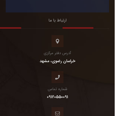
ارتباط با ما
آدرس دفتر مرکزی
خراسان رضوی، مشهد
شماره تماس
09120550091