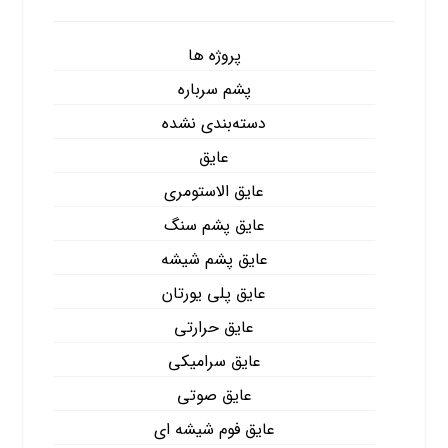
پروژه ها
پشم سرباره
دسته‌بندی نشده
عایق
عایق الاستومری
عایق پشم سنگ
عایق پشم شیشه
عایق پلی یورتان
عایق حرارتی
عایق سرامیکی
عایق صوتی
عایق فوم شیشه ای