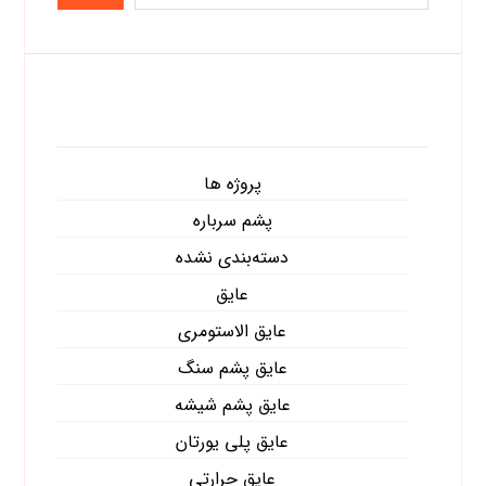
دسته‌ها
پروژه ها
پشم سرباره
دسته‌بندی نشده
عایق
عایق الاستومری
عایق پشم سنگ
عایق پشم شیشه
عایق پلی یورتان
عایق حرارتی