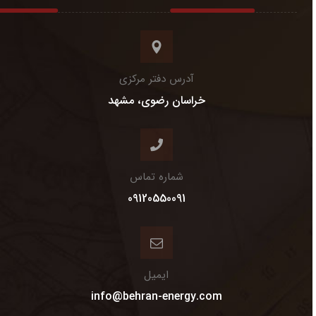
آدرس دفتر مرکزی
خراسان رضوی، مشهد
شماره تماس
09120550091
ایمیل
info@behran-energy.com