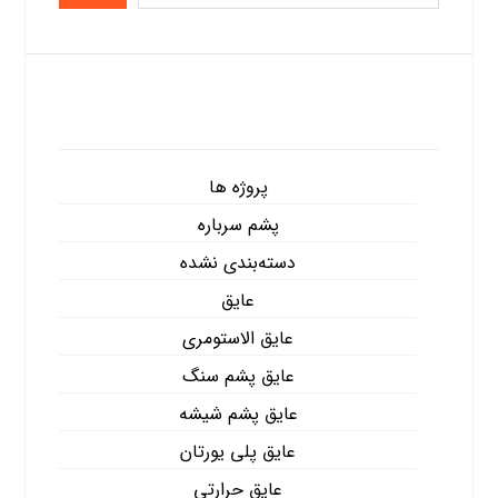
دسته‌ها
پروژه ها
پشم سرباره
دسته‌بندی نشده
عایق
عایق الاستومری
عایق پشم سنگ
عایق پشم شیشه
عایق پلی یورتان
عایق حرارتی