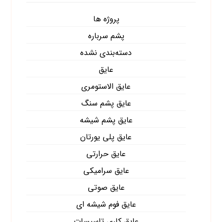
پروژه ها
پشم سرباره
دسته‌بندی نشده
عایق
عایق الاستومری
عایق پشم سنگ
عایق پشم شیشه
عایق پلی یورتان
عایق حرارتی
عایق سرامیکی
عایق صوتی
عایق فوم شیشه ای
عایق کاری تاسیسات