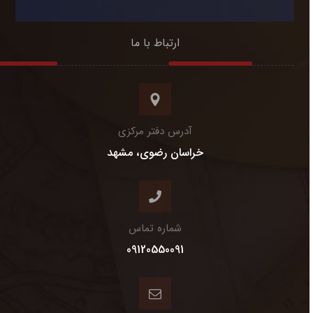
ارتباط با ما
آدرس دفتر مرکزی
خراسان رضوی، مشهد
شماره تماس
09120550091