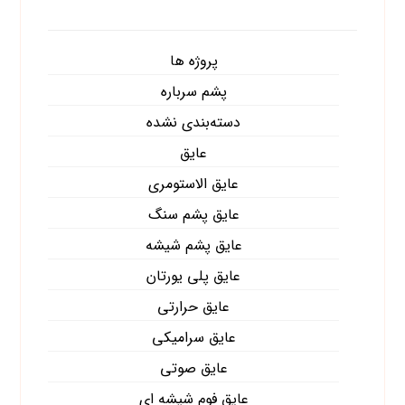
پروژه ها
پشم سرباره
دسته‌بندی نشده
عایق
عایق الاستومری
عایق پشم سنگ
عایق پشم شیشه
عایق پلی یورتان
عایق حرارتی
عایق سرامیکی
عایق صوتی
عایق فوم شیشه ای