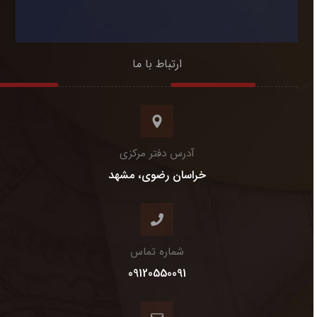
ارتباط با ما
آدرس دفتر مرکزی
خراسان رضوی، مشهد
شماره تماس
09120550091