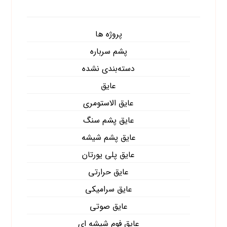
پروژه ها
پشم سرباره
دسته‌بندی نشده
عایق
عایق الاستومری
عایق پشم سنگ
عایق پشم شیشه
عایق پلی یورتان
عایق حرارتی
عایق سرامیکی
عایق صوتی
عایق فوم شیشه ای