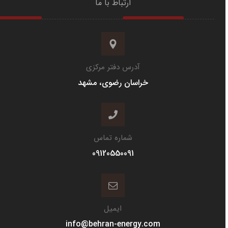
ارتباط با ما
آدرس دفتر مرکزی
خراسان رضوی، مشهد
شماره تماس
09120550091
ایمیل
info@behran-energy.com