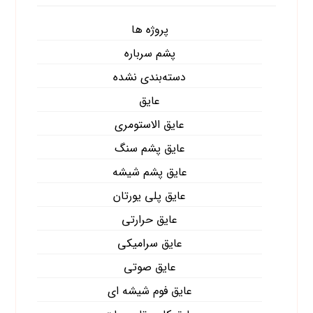
پروژه ها
پشم سرباره
دسته‌بندی نشده
عایق
عایق الاستومری
عایق پشم سنگ
عایق پشم شیشه
عایق پلی یورتان
عایق حرارتی
عایق سرامیکی
عایق صوتی
عایق فوم شیشه ای