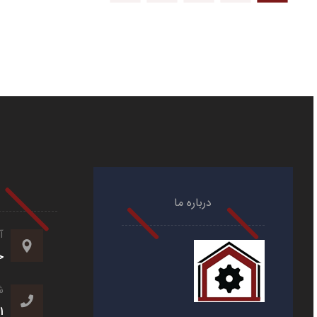
درباره ما
آ
خ
ش
1