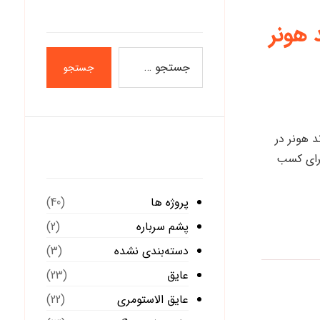
 هونر
جستجو
د هونر در
دسته‌ها
برای کسب
پروژه ها
(40)
پشم سرباره
(2)
دسته‌بندی نشده
(3)
عایق
(23)
عایق الاستومری
(22)