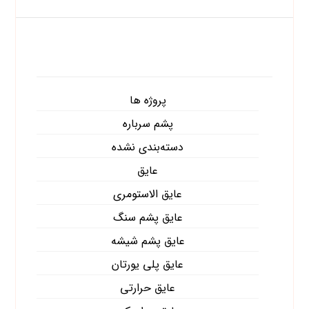
دسته‌ها
پروژه ها
پشم سرباره
دسته‌بندی نشده
عایق
عایق الاستومری
عایق پشم سنگ
عایق پشم شیشه
عایق پلی یورتان
عایق حرارتی