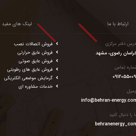
ارتباط با ما
لینک های مفید
درس دفتر مرکزی
فروش اتصالات نصب
فروش عایق حرارتی
راسان رضوی، مشهد
فروش عایق صوتی
ماره تماس
فروش عایق های رطوبتی
0912055009
گرمایش موضعی الکتریکی
خدمات مشاوره ای
یمیل
info@behran-energy.co
ا را دنبال کنید
behranenergy_co