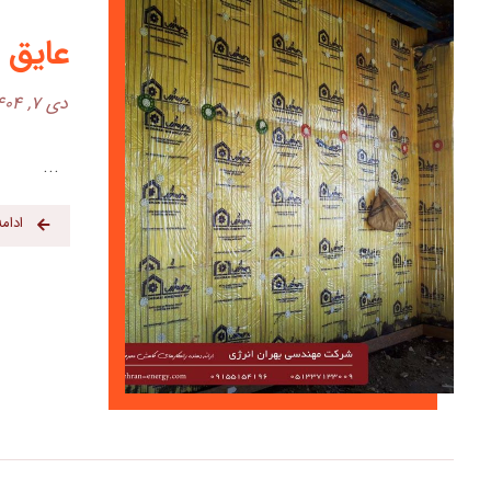
عایق 
دی 7, 1404
...
ادام