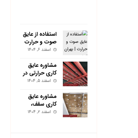
آخرین نوشته ها
استفاده از عایق
صوت و حرارت
در پروژه برند
اسفند 6, 1404
هونر | بهران
انرژی
مشاوره عایق
کاری حرارتی در
مشهد؛ کاهش
اسفند 5, 1404
هزینه گاز و برق
ساختمان
مشاوره عایق
کاری سقف،
دیوار و کف؛
اسفند 2, 1404
کدام بخش
بیشترین تأثیر را
دارد؟