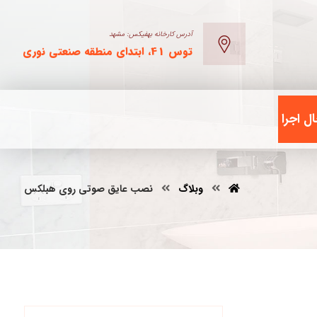
آدرس کارخانه بهفیکس: مشهد
توس 41، ابتدای منطقه صنعتی نوری
ل اجرا
وبلاگ
نصب عایق صوتی روی هبلکس