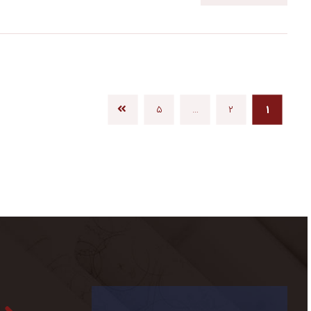
۵
…
۲
۱