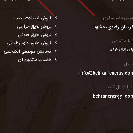
درس دفتر مرکزی
فروش اتصالات نصب
فروش عایق حرارتی
راسان رضوی، مشهد
فروش عایق صوتی
ماره تماس
فروش عایق های رطوبتی
0912055009
گرمایش موضعی الکتریکی
خدمات مشاوره ای
یمیل
info@behran-energy.co
ا را دنبال کنید
behranenergy_co