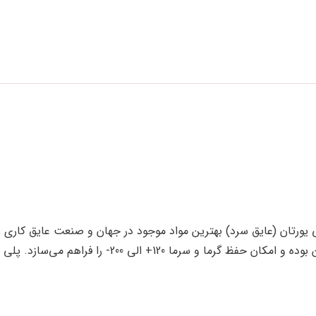
یورتان (عایق سرد) بهترین مواد موجود در جهان و صنعت عایق کاری س
صنایع مختلف می‌باشد که دارای ضریب انتقال حرارت بسیار پایین بوده و امکان حفظ گرما و سرما 120+ الی 200