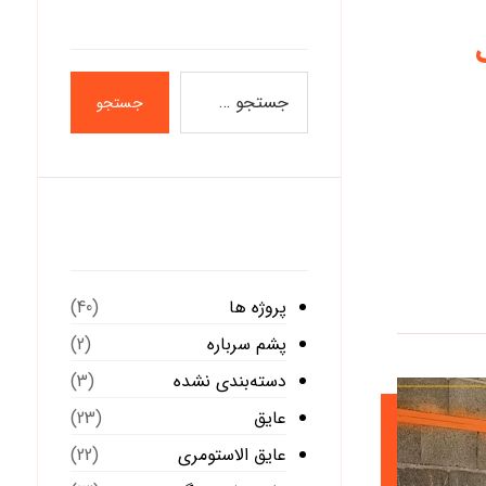
جستجو
دسته‌ها
پروژه ها
(40)
پشم سرباره
(2)
دسته‌بندی نشده
(3)
عایق
(23)
عایق الاستومری
(22)