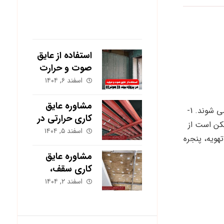
آخرین نوشته ها
استفاده از عایق
صوت و حرارت
در پروژه برند
اسفند ۶, ۱۴۰۴
هونر | بهران
انرژی
مشاوره عایق
به صورت کلی باید گفت که راه‌های انتقال صدا در ساختمان به دو دسته تقسیم می شوند. 1-
کاری حرارتی در
 ممکن است از
مشهد؛ کاهش
اسفند ۵, ۱۴۰۴
هویه، پنجره
هزینه گاز و برق
ساختمان
مشاوره عایق
کاری سقف،
دیوار و کف؛
اسفند ۲, ۱۴۰۴
کدام بخش
بیشترین تأثیر را
دارد؟