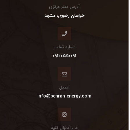
آدرس دفتر مرکزی
خراسان رضوی، مشهد
شماره تماس
09120550091
ایمیل
info@behran-energy.com
ما را دنبال کنید