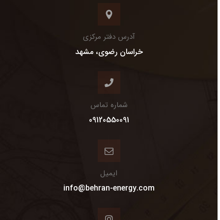
آدرس دفتر مرکزی
خراسان رضوی، مشهد
شماره تماس
09120550091
ایمیل
info@behran-energy.com