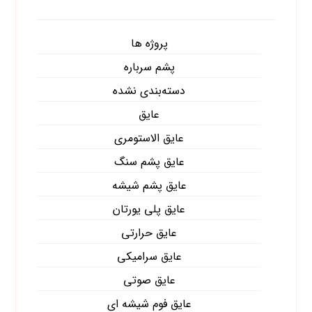
پروژه ها
پشم سرباره
دسته‌بندی نشده
عایق
عایق الاستومری
عایق پشم سنگ
عایق پشم شیشه
عایق پلی یورتان
عایق حرارتی
عایق سرامیکی
عایق صوتی
عایق فوم شیشه ای