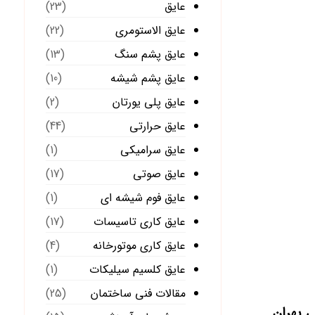
عایق
(23)
عایق الاستومری
(22)
عایق پشم سنگ
(13)
عایق پشم شیشه
(10)
عایق پلی یورتان
(2)
عایق حرارتی
(44)
عایق سرامیکی
(1)
عایق صوتی
(17)
عایق فوم شیشه ای
(1)
عایق کاری تاسیسات
(17)
عایق کاری موتورخانه
(4)
عایق کلسیم سیلیکات
(1)
مقالات فنی ساختمان
(25)
بهران