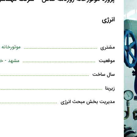
انرژی
موتورخانه 
مشتری
مشهد - خ
موقعیت
سال ساخت
زیربنا
مدیریت بخش مبحث انرژی