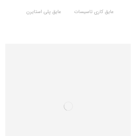
عایق کاری تاسیسات
عایق پلی استایرن