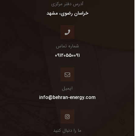
آدرس دفتر مرکزی
خراسان رضوی، مشهد
شماره تماس
09120550091
ایمیل
info@behran-energy.com
ما را دنبال کنید