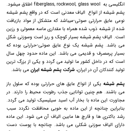
انگلیسی به fiberglass, rockwool, glass wool اطلاق میشود.
پشم شیشه از انواع الیاف معدنی است که در واقع پشم شیشه
نوعی عایق حرارتی صوتی-میباشد که متشکل از مواد بازیافت
شده از شیشه ذوب شده همراه با مقداری ماسه معمولی و رزین
است. الیاف پشم شیشه بسیار کوچک و ریز است وسوزنی شکل
می باشد. پشم شیشه یک نوع عایق صوتی-حرارتی بوده که
بسیار پرمصرف و قدیمی می باشد. این ماده حدود چهل سال
است که در داخل کشور ما تولید می گردد و یکی از بزرگ ترین
تولید کنندکان آن در ایران،
شرکت پشم شیشه ایران
می باشد.
پشم شیشه
یکی از انواع عایق های حرارتی بوده که سلول باز
می باشند. هم چنین توانایی جذب رطوبت محیط را دارند. در
مجاورت این ماده با بخار آب اسید سیلیسیک تولید می گردد.
بنابراین چنانچه از این ماده به خوبی محافظت نگردد سبب
رشد باکتری ها و قارچ ها مابین الیاف آن می شود. این ماده
دارای الیاف سوزنی شکلی می باشد. چنانچه با پوست دست